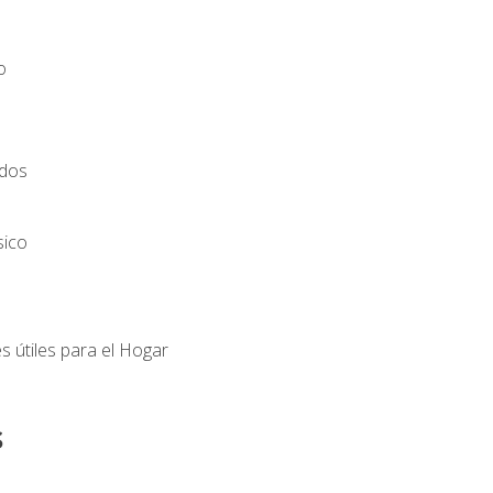
o
ados
sico
s útiles para el Hogar
s