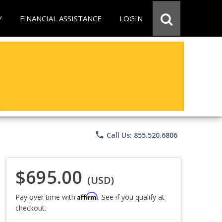
Y
FINANCIAL ASSISTANCE
LOGIN
phone
Call Us: 855.520.6806
$695.00
(USD)
Affirm
Pay over time with
. See if you qualify at
checkout.