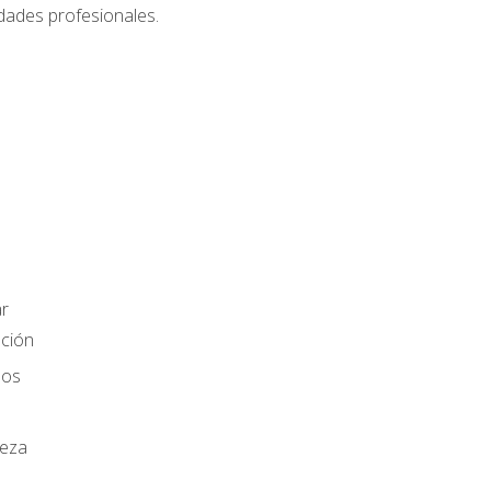
dades profesionales.
r
ación
los
ieza