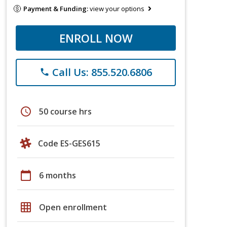
Payment & Funding:
view your options
ENROLL NOW
Call Us: 855.520.6806
phone
schedule
50 course hrs
Code ES-GES615
calendar_today
6 months
grid_on
Open enrollment