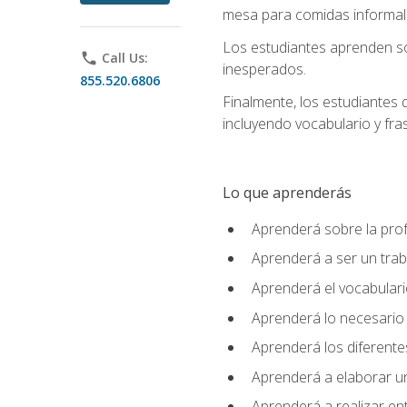
mesa para comidas informale
Los estudiantes aprenden so
phone
Call Us:
inesperados.
855.520.6806
Finalmente, los estudiantes 
incluyendo vocabulario y fras
Lo que aprenderás
Aprenderá sobre la profe
Aprenderá a ser un tra
Aprenderá el vocabulario
Aprenderá lo necesario 
Aprenderá los diferentes
Aprenderá a elaborar un
Aprenderá a realizar en