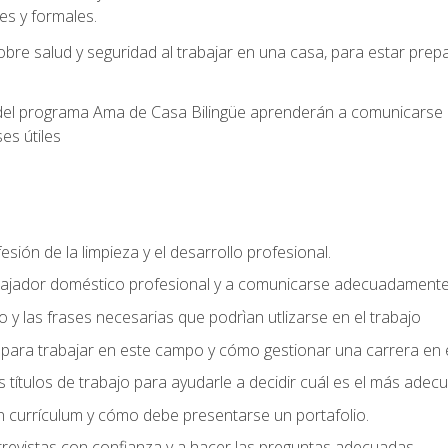
s y formales.
bre salud y seguridad al trabajar en una casa, para estar pre
del programa Ama de Casa Bilingüe aprenderán a comunicarse en 
es útiles
sión de la limpieza y el desarrollo profesional.
bajador doméstico profesional y a comunicarse adecuadament
 y las frases necesarias que podrìan utlizarse en el trabajo
para trabajar en este campo y cómo gestionar una carrera en e
 títulos de trabajo para ayudarle a decidir cuál es el más adec
 currículum y cómo debe presentarse un portafolio.
trevistas con confianza y a hacer las preguntas adecuadas.