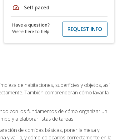
speed
Self paced
Have a question?
REQUEST INFO
We're here to help
mpieza de habitaciones, superficies y objetos, así
rrectamente. También comprenderán cómo lavar la
zando con los fundamentos de cómo organizar un
mpo y a elaborar listas de tareas.
eparación de comidas básicas, poner la mesa y
ría y vajilla, y cómo colocarlos correctamente en la