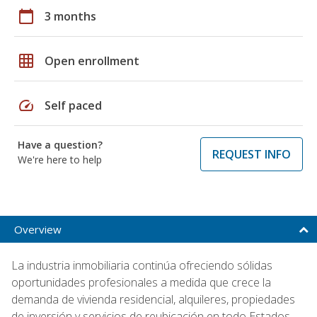
calendar_today
3 months
grid_on
Open enrollment
speed
Self paced
Have a question?
REQUEST INFO
We're here to help
Overview
La industria inmobiliaria continúa ofreciendo sólidas
oportunidades profesionales a medida que crece la
demanda de vivienda residencial, alquileres, propiedades
de inversión y servicios de reubicación en todo Estados