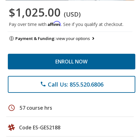
$1,025.00
(USD)
Affirm
Pay over time with
. See if you qualify at checkout.
Payment & Funding:
view your options
ENROLL NOW
Call Us: 855.520.6806
phone
schedule
57 course hrs
Code ES-GES2188