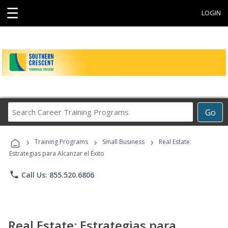
☰
LOGIN
Search
Go
Career
Training
›
›
›
Programs
Training Programs
Small Business
Real Estate:
Estrategias para Alcanzar el Éxito
phone
Call Us: 855.520.6806
Real Estate: Estrategias para