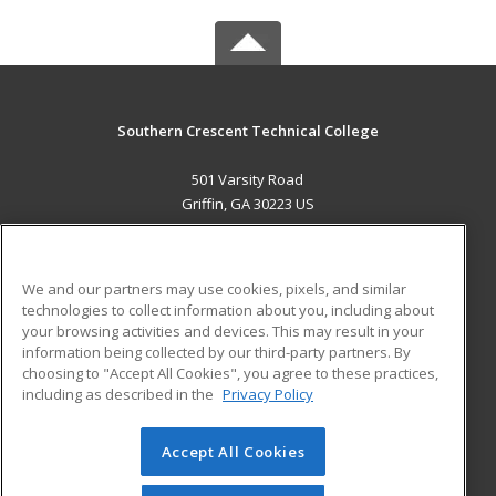
Southern Crescent Technical College
501 Varsity Road
Griffin, GA 30223 US
MAIN CONTENT
Career Training
We and our partners may use cookies, pixels, and similar
technologies to collect information about you, including about
ADDITIONAL RESOURCES
your browsing activities and devices. This may result in your
information being collected by our third-party partners. By
Military
Student Blog
choosing to "Accept All Cookies", you agree to these practices,
Financial Assistance
including as described in the
Privacy Policy
Help
Accept All Cookies
© 2026 ed2go, a division of Cengage Learning. All rights
reserved. The material on this site cannot be reproduced or