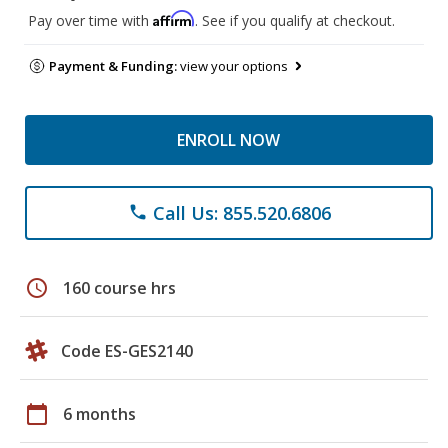
Affirm
Pay over time with
. See if you qualify at checkout.
Payment & Funding:
view your options
ENROLL NOW
Call Us: 855.520.6806
phone
schedule
160 course hrs
Code ES-GES2140
calendar_today
6 months