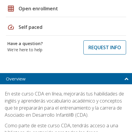
grid_on
Open enrollment
speed
Self paced
Have a question?
REQUEST INFO
We're here to help
Overview
En este curso CDA en línea, mejorarás tus habilidades de
inglés y aprenderás vocabulario académico y conceptos
que te prepararán para el entrenamiento y la carrera de
Asociado en Desarrollo Infantil® (CDA).
Como parte de este curso CDA, tendrás acceso a una