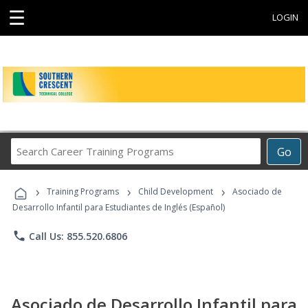
☰
LOGIN
Search
Go
Career
Training
›
›
›
Programs
Training Programs
Child Development
Asociado de
Desarrollo Infantil para Estudiantes de Inglés (Español)
phone
Call Us: 855.520.6806
Asociado de Desarrollo Infantil para