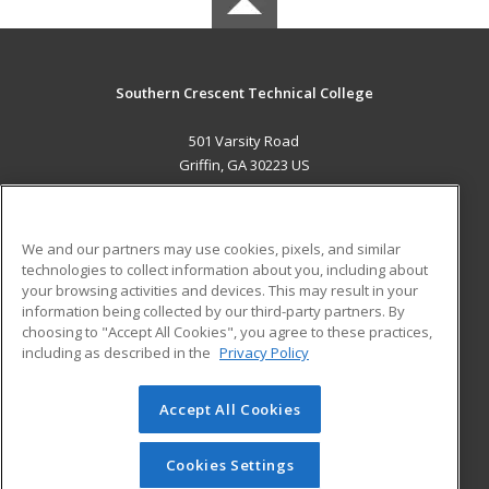
Southern Crescent Technical College
501 Varsity Road
Griffin, GA 30223 US
MAIN CONTENT
Career Training
We and our partners may use cookies, pixels, and similar
technologies to collect information about you, including about
ADDITIONAL RESOURCES
your browsing activities and devices. This may result in your
information being collected by our third-party partners. By
Military
Student Blog
choosing to "Accept All Cookies", you agree to these practices,
Financial Assistance
including as described in the
Privacy Policy
Help
Accept All Cookies
© 2026 ed2go, a division of Cengage Learning. All rights
reserved. The material on this site cannot be reproduced or
redistributed unless you have obtained prior written
Cookies Settings
permission from Cengage Learning.
Privacy Policy